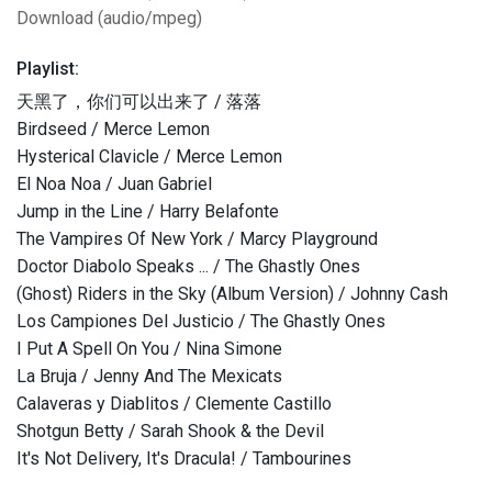
Download (audio/mpeg)
Playlist:
天黑了，你们可以出来了 / 落落
Birdseed / Merce Lemon
Hysterical Clavicle / Merce Lemon
El Noa Noa / Juan Gabriel
Jump in the Line / Harry Belafonte
The Vampires Of New York / Marcy Playground
Doctor Diabolo Speaks ... / The Ghastly Ones
(Ghost) Riders in the Sky (Album Version) / Johnny Cash
Los Campiones Del Justicio / The Ghastly Ones
I Put A Spell On You / Nina Simone
La Bruja / Jenny And The Mexicats
Calaveras y Diablitos / Clemente Castillo
Shotgun Betty / Sarah Shook & the Devil
It's Not Delivery, It's Dracula! / Tambourines