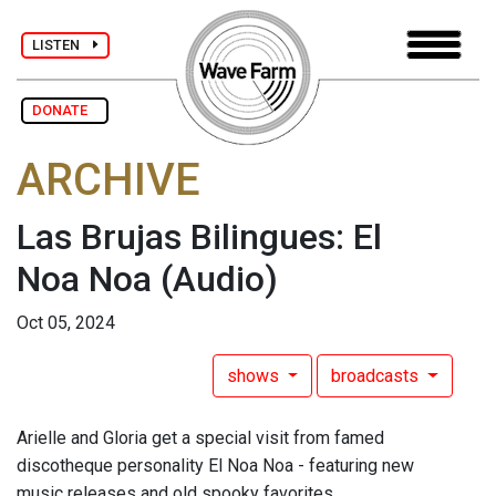
LISTEN
DONATE
ARCHIVE
Las Brujas Bilingues: El
Noa Noa
(Audio)
Oct 05, 2024
shows
broadcasts
Arielle and Gloria get a special visit from famed
discotheque personality El Noa Noa - featuring new
music releases and old spooky favorites.